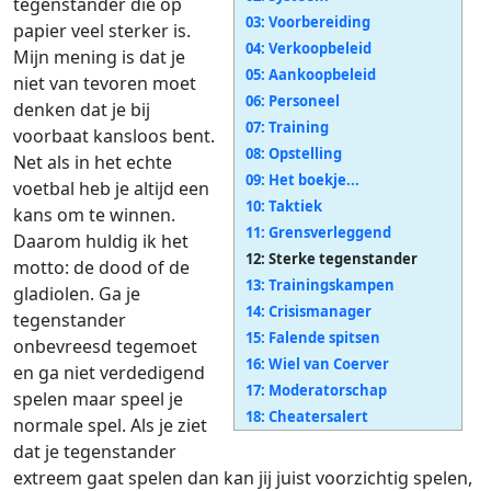
tegenstander die op
03: Voorbereiding
papier veel sterker is.
04: Verkoopbeleid
Mijn mening is dat je
05: Aankoopbeleid
niet van tevoren moet
06: Personeel
denken dat je bij
07: Training
voorbaat kansloos bent.
08: Opstelling
Net als in het echte
09: Het boekje...
voetbal heb je altijd een
10: Taktiek
kans om te winnen.
11: Grensverleggend
Daarom huldig ik het
12: Sterke tegenstander
motto: de dood of de
13: Trainingskampen
gladiolen. Ga je
14: Crisismanager
tegenstander
15: Falende spitsen
onbevreesd tegemoet
16: Wiel van Coerver
en ga niet verdedigend
17: Moderatorschap
spelen maar speel je
18: Cheatersalert
normale spel. Als je ziet
dat je tegenstander
extreem gaat spelen dan kan jij juist voorzichtig spelen,